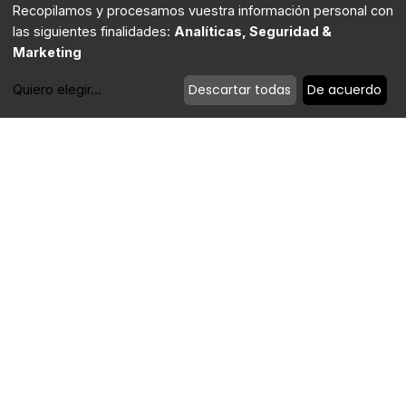
Recopilamos y procesamos vuestra información personal con
B-215, 2ª Planta. 11370. Los Barrios (Cádiz).
las siguientes finalidades:
Analíticas, Seguridad &
(+34) 956 631 586
Marketing
secretaria@aesba.com
Descartar todas
De acuerdo
Quiero elegir
...
Modificar cookies
Política de privacidad
|
Política de cookies
|
Aviso Legal
Powered by Timtul
| Copyright 2022