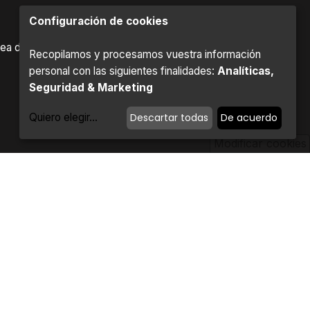
Configuración de cookies
ea de "El Fresno", Oficina B-215, 2ª Planta. 11370.
Recopilamos y procesamos vuestra información
personal con las siguientes finalidades:
Analíticas,
Seguridad & Marketing
Quiero elegir
...
Descartar todas
De acuerdo
Modificar cookies
right 2022