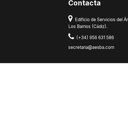
Contacta
Edificio de Servicios del Ár
Los Barrios (Cádiz).
(+34) 956 631 586
secretaria@aesba.com
|
Aviso Legal
Powered by Timtul
| Copy