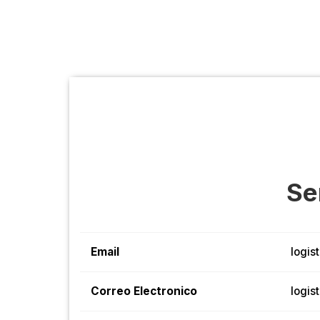
Se
Email
logis
Correo Electronico
logis