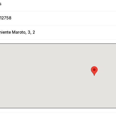
s
112758
niente Maroto, 3, 2