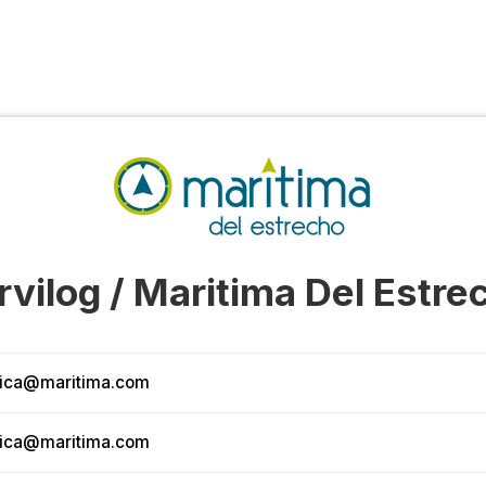
rvilog / Maritima Del Estre
tica@maritima.com
tica@maritima.com