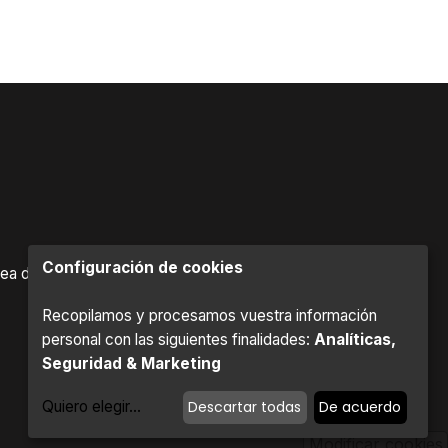
Configuración de cookies
ea de "El Fresno", Oficina B-215, 2ª Planta. 11370.
Recopilamos y procesamos vuestra información
personal con las siguientes finalidades:
Analíticas,
Seguridad & Marketing
Quiero elegir
...
Descartar todas
De acuerdo
Modificar cookies