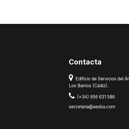
Contacta
Edificio de Servicios del Ár
Los Barrios (Cádiz).
(+34) 956 631 586
secretaria@aesba.com