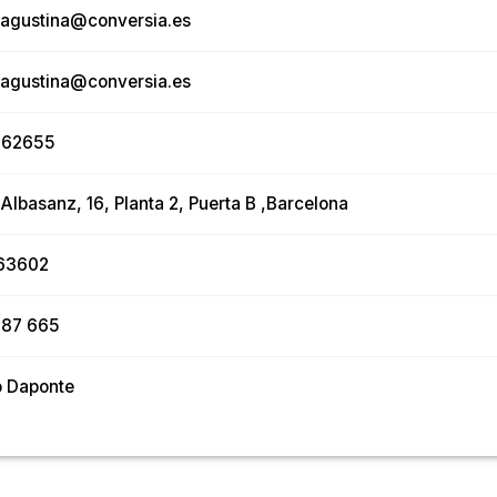
.agustina@conversia.es
.agustina@conversia.es
962655
 Albasanz, 16, Planta 2, Puerta B ,Barcelona
63602
987 665
o Daponte