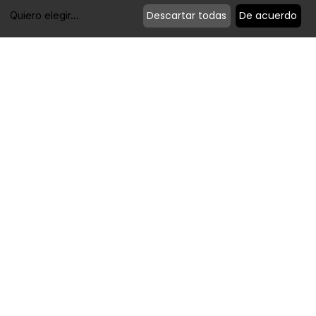
Descartar todas
De acuerdo
Quiero elegir
...
Modificar cookies
Política de privacidad
|
Política de cookies
|
Aviso Legal
Powered by Timtul
| Copyright 2022