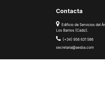
Contacta
Edificio de Servicios del Ár
Los Barrios (Cádiz).
(+34) 956 631 586
secretaria@aesba.com
|
Aviso Legal
Powered by Timtul
| Copy