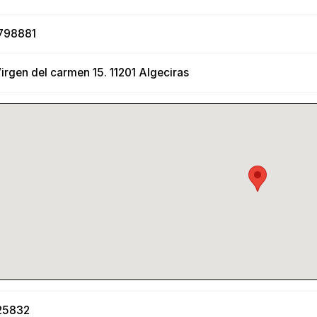
798881
Virgen del carmen 15. 11201 Algeciras
25832