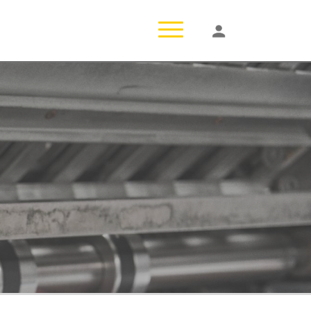
T
o
g
g
l
e
n
a
v
i
g
a
t
i
o
n